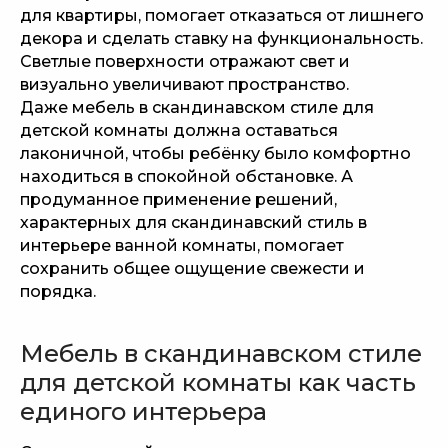
для квартиры, помогает отказаться от лишнего
КОНТАКТЫ:
декора и сделать ставку на функциональность.
Светлые поверхности отражают свет и
+7 (928) 133-48-38
визуально увеличивают пространство.
Даже мебель в скандинавском стиле для
г. Сочи, ул. Пластунская, 81,
БЦ ГРАНД, 1 этаж
детской комнаты должна оставаться
лаконичной, чтобы ребёнку было комфортно
Главная
Акции
находиться в спокойной обстановке. А
продуманное применение решений,
Услуги ▾
Партнерам
характерных для скандинавский стиль в
Наши работы
Контакты
интерьере ванной комнаты, помогает
О нас
Блог
сохранить общее ощущение свежести и
Политика конфиденциальности
порядка.
Разработка сайта
Все права защищены, 2025
Мебель в скандинавском стиле
ИП Гаврилова Е.Д.
для детской комнаты как часть
ИНН 615432506068
ОГРН 325619600159523
единого интерьера