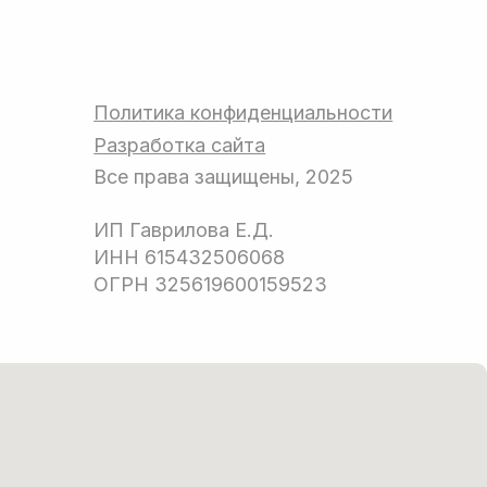
НН 615432506068
ГРН 325619600159523