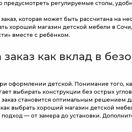
но предусмотреть регулируемые столы, удобн
 заказ, которая может быть рассчитана на не
ь хороший магазин детской мебели в Сочи, 
ти» вместе с ребёнком.
 заказ как вклад в без
ри оформлении детской. Понимание того, ка
гает выбирать конструкции без острых угло
 заказ становится оптимальным решением д
Главная
Акции
По
 как выбрать хороший магазин детской мебел
Услуги ▾
Партнерам
Ра
подход — от замера до установки. Дополни
Наши работы
Контакты
Вс
О нас
Блог
ИП