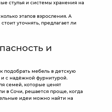
ые стулья и системы хранения на
сколько этапов взросления. А
стоит уточнять, предлагает ли
опасность и
к подобрать мебель в детскую
в и с надёжной фурнитурой.
ля семей, которые ценят
литика конфиденциальности
и в Сочи, решается проще, когда
зработка сайта
тельные идеи можно найти на
е права защищены, 2025
 Гаврилова Е.Д.